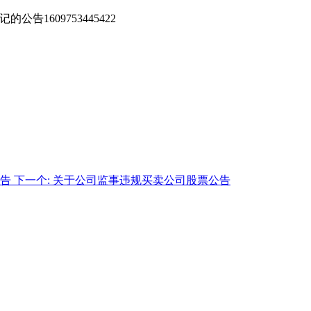
的公告1609753445422
告
下一个:
关于公司监事违规买卖公司股票公告