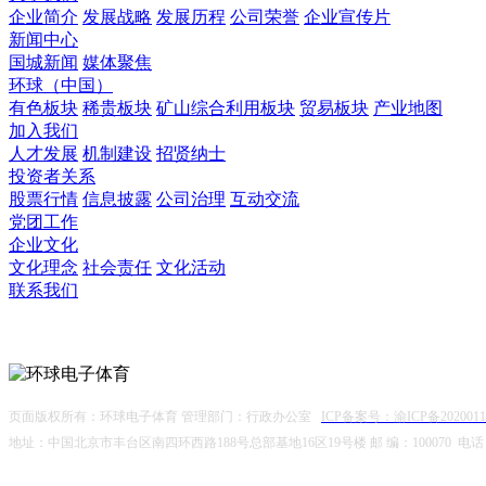
企业简介
发展战略
发展历程
公司荣誉
企业宣传片
新闻中心
国城新闻
媒体聚焦
环球（中国）
有色板块
稀贵板块
矿山综合利用板块
贸易板块
产业地图
加入我们
人才发展
机制建设
招贤纳士
投资者关系
股票行情
信息披露
公司治理
互动交流
党团工作
企业文化
文化理念
社会责任
文化活动
联系我们
微信公众号
页面版权所有：环球电子体育 管理部门：行政办公室
ICP备案号：渝ICP备2020011
地址：中国北京市丰台区南四环西路188号总部基地16区19号楼 邮 编：100070 电