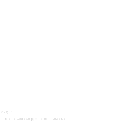
347号-2
话：
+86 010-57090060
传真+86 010-57090060