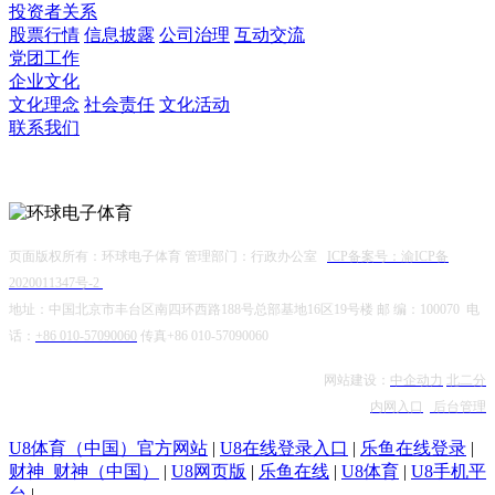
投资者关系
股票行情
信息披露
公司治理
互动交流
党团工作
企业文化
文化理念
社会责任
文化活动
联系我们
微信公众号
页面版权所有：环球电子体育 管理部门：行政办公室
ICP备案号：渝ICP备
2020011347号-2
地址：中国北京市丰台区南四环西路188号总部基地16区19号楼 邮 编：100070 电
话：
+86 010-57090060
传真+86 010-57090060
网站建设：
中企动力
北二分
内网入口
后台管理
U8体育（中国）官方网站
|
U8在线登录入口
|
乐鱼在线登录
|
财神_财神（中国）
|
U8网页版
|
乐鱼在线
|
U8体育
|
U8手机平
台
|